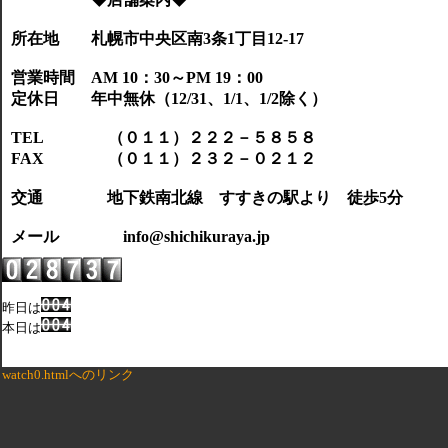
所在地 札幌市中央区南3条1丁目12-17
営業時間
AM 10
：
30
～
PM 19
：
00
定休日 年中無休（
12/31
、
1/1
、
1/2
除く）
TEL
（０１１）２２２－５８５８
FAX
（０１１）２３２－０２１２
交通
地下鉄南北線 すすきの駅より 徒歩
5
分
メール info@shichikuraya.jp
昨日は
本日は
watch0.htmlへのリンク